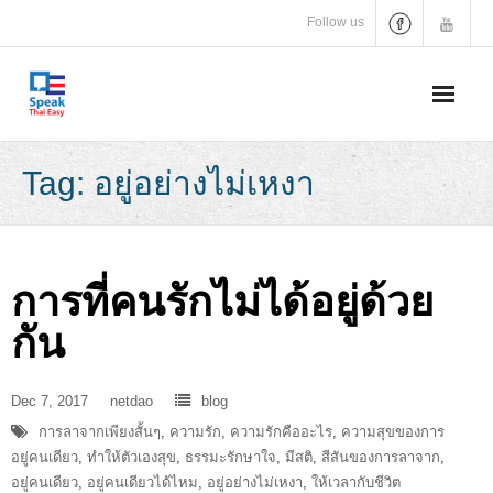
Skip
Follow us
to
content
Tag:
อยู่อย่างไม่เหงา
การที่คนรักไม่ได้อยู่ด้วย
กัน
Dec 7, 2017
netdao
blog
การลาจากเพียงสั้นๆ
,
ความรัก
,
ความรักคืออะไร
,
ความสุขของการ
อยู่คนเดียว
,
ทำให้ตัวเองสุข
,
ธรรมะรักษาใจ
,
มีสติ
,
สีสันของการลาจาก
,
อยู่คนเดียว
,
อยู่คนเดียวได้ไหม
,
อยู่อย่างไม่เหงา
,
ให้เวลากับชีวิต