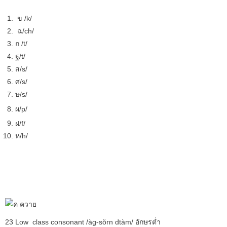
ข /k/
ฉ/ch/
ถ /t/
ฐ
/t/
ส/s/
ศ
/s/
ษ
/s/
ผ/p/
ฝ/f/
ห/h/
test2
23 Low class consonant /àg-sŏrn dtàm/ อักษรต่ำ