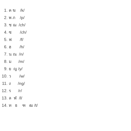
ค ฆ /k/
พ ภ /p/
ช ฌ /ch/
ซ /ch/
ฟ /f/
ฮ /h/
น ณ /n/
ม /m/
ย ญ /y/
ว /w/
ง /ng/
ร /r/
ล ฬ /l/
ท ธ ฑ ฒ /t/