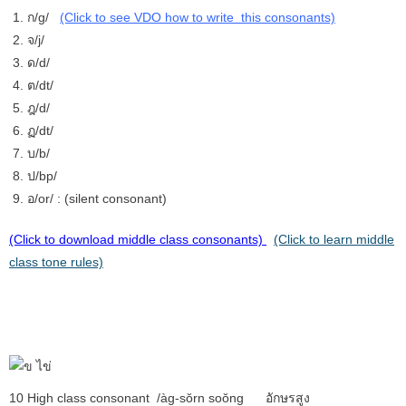
ก
/g/
(Click to see VDO how to write this consonants)
จ
/j/
ด
/d/
ต
/dt/
ฎ
/d/
ฏ
/dt/
บ
/b/
ป
/bp/
อ
/or/ : (silent consonant)
(Click to download middle class consonants)
(Click to learn middle
class tone rules)
10 High class consonant /àg-
sŏr
n
s
oŏng อักษรสูง