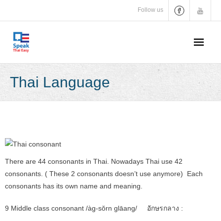
Skip
Follow us
to
content
Thai Language
There are 44 consonants in Thai. Nowadays Thai use 42
consonants. ( These 2 consonants doesn’t use anymore) Each
consonants has its own name and meaning.
9 Middle class consonant /àg-
sŏr
n glāang/
อักษรกลาง
: