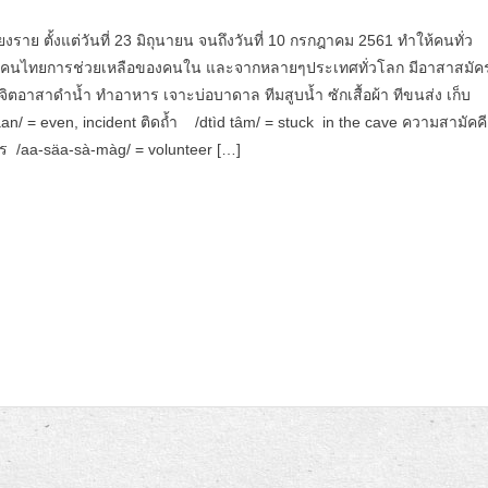
ราย ตั้งแต่วันที่ 23 มิถุนายน จนถึงวันที่ 10 กรกฎาคม 2561 ทำให้คนทั่ว
ีของคนไทยการช่วยเหลือของคนใน และจากหลายๆประเทศทั่วโลก มีอาสาสมัค
จิตอาสาดำน้ำ ทำอาหาร เจาะบ่อบาดาล ทีมสูบน้ำ ซักเสื้อผ้า ทีขนส่ง เก็บ
/ = even, incident ติดถ้ำ /dtìd tâm/ = stuck in the cave ความสามัคคี
ร /aa-säa-sà-màg/ = volunteer […]