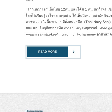
จากเหตุการณ์เด็กไทย 12คน และโค้ช 1 คน ติดถ้ำที่จ.เชียง
โลกได้เรียนรู้อะไรหลายๆอย่าง ได้เห็นถึงความสามัคค
มาช่วยภารกิจนี้มากมาย มีทั้งหน่วยซีล (Thai Navy Seal) 
ขยะ และอื่นๆอีกหลายทีม vocabulary เหตุการณ์ /hèd gāan
kwaam sä-mág-kee/ = union, unity, harmony อาสาสมัค
READ MORE
Homepage