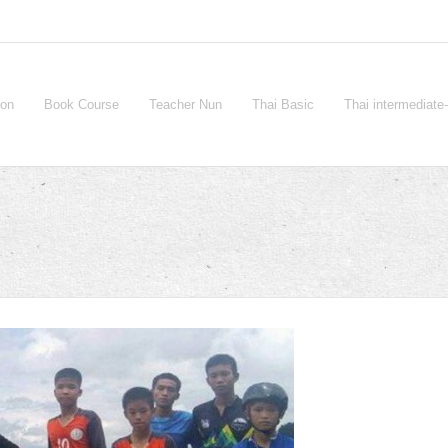
ion
Book Course
Teacher Nun
Thai Basic
Thai intermediat