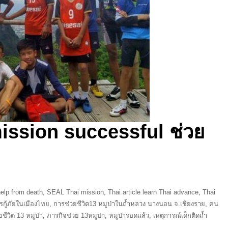
ission successful ช่วย
help from death
,
SEAL Thai mission
,
Thai article learn Thai advance
,
Thai
รกู้ภัยในเมืองไทย
,
การช่วยชีวิต13 หมูป่าในถ้ำหลวง นางนอน จ.เชียงราย
,
คน
ชีวิต 13 หมูป่า
,
ภารกิจช่วย 13หมูป่า
,
หมูป่ารอดแล้ว
,
เหตุการณ์เด็กติดถ้ำ