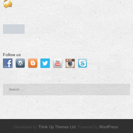
Follow us
Developed by
Think Up Themes Ltd
. Powered by
WordPress
.