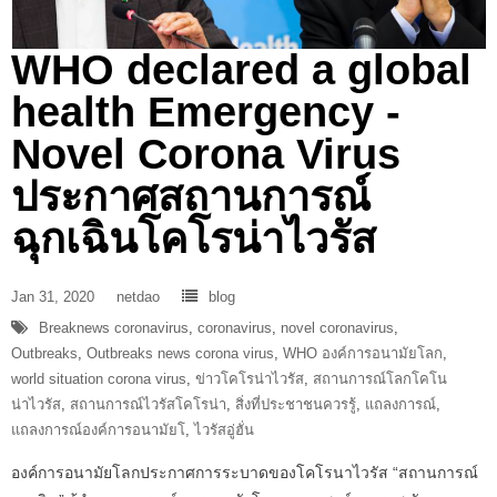
WHO declared a global
health Emergency -
Novel Corona Virus
ประกาศสถานการณ์
ฉุกเฉินโคโรน่าไวรัส
Jan 31, 2020
netdao
blog
Breaknews coronavirus
,
coronavirus
,
novel coronavirus
,
Outbreaks
,
Outbreaks news corona virus
,
WHO องค์การอนามัยโลก
,
world situation corona virus
,
ข่าวโคโรน่าไวรัส
,
สถานการณ์โลกโคโน
น่าไวรัส
,
สถานการณ์ไวรัสโคโรน่า
,
สิ่งที่ประชาชนควรรู้
,
แถลงการณ์
,
แถลงการณ์องค์การอนามัยโ
,
ไวรัสอู่ฮั่น
องค์การอนามัยโลกประกาศการระบาดของโคโรนาไวรัส “สถานการณ์