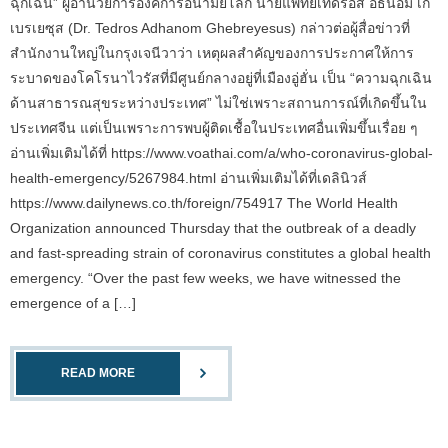
ฉุกเฉิน” ผู้อำนวยการองค์การอนามัยโลก นายแพทย์เทดรอส อัธนอม เก
เบรเยซุส (Dr. Tedros Adhanom Ghebreyesus) กล่าวต่อผู้สื่อข่าวที่
สำนักงานใหญ่ในกรุงเจนีวาว่า เหตุผลสำคัญของการประกาศให้การ
ระบาดของโคโรนาไวรัสที่มีศูนย์กลางอยู่ที่เมืองอู่ฮั่น เป็น “ความฉุกเฉิน
ด้านสาธารณสุขระหว่างประเทศ” ไม่ใช่เพราะสถานการณ์ที่เกิดขึ้นใน
ประเทศจีน แต่เป็นเพราะการพบผู้ติดเชื้อในประเทศอื่นเพิ่มขึ้นเรื่อย ๆ
อ่านเพิ่มเติมได้ที่ https://www.voathai.com/a/who-coronavirus-global-
health-emergency/5267984.html อ่านเพิ่มเติมได้ที่เดลินิวส์
https://www.dailynews.co.th/foreign/754917 The World Health
Organization announced Thursday that the outbreak of a deadly
and fast-spreading strain of coronavirus constitutes a global health
emergency. “Over the past few weeks, we have witnessed the
emergence of a […]
READ MORE