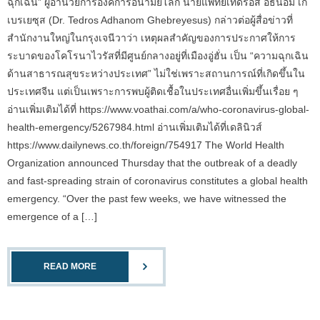
ฉุกเฉิน” ผู้อำนวยการองค์การอนามัยโลก นายแพทย์เทดรอส อัธนอม เก
เบรเยซุส (Dr. Tedros Adhanom Ghebreyesus) กล่าวต่อผู้สื่อข่าวที่
สำนักงานใหญ่ในกรุงเจนีวาว่า เหตุผลสำคัญของการประกาศให้การ
ระบาดของโคโรนาไวรัสที่มีศูนย์กลางอยู่ที่เมืองอู่ฮั่น เป็น “ความฉุกเฉิน
ด้านสาธารณสุขระหว่างประเทศ” ไม่ใช่เพราะสถานการณ์ที่เกิดขึ้นใน
ประเทศจีน แต่เป็นเพราะการพบผู้ติดเชื้อในประเทศอื่นเพิ่มขึ้นเรื่อย ๆ
อ่านเพิ่มเติมได้ที่ https://www.voathai.com/a/who-coronavirus-global-
health-emergency/5267984.html อ่านเพิ่มเติมได้ที่เดลินิวส์
https://www.dailynews.co.th/foreign/754917 The World Health
Organization announced Thursday that the outbreak of a deadly
and fast-spreading strain of coronavirus constitutes a global health
emergency. “Over the past few weeks, we have witnessed the
emergence of a […]
READ MORE