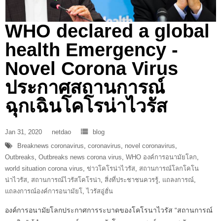
WHO declared a global
health Emergency -
Novel Corona Virus
ประกาศสถานการณ์
ฉุกเฉินโคโรน่าไวรัส
Jan 31, 2020
netdao
blog
Breaknews coronavirus
,
coronavirus
,
novel coronavirus
,
Outbreaks
,
Outbreaks news corona virus
,
WHO องค์การอนามัยโลก
,
world situation corona virus
,
ข่าวโคโรน่าไวรัส
,
สถานการณ์โลกโคโน
น่าไวรัส
,
สถานการณ์ไวรัสโคโรน่า
,
สิ่งที่ประชาชนควรรู้
,
แถลงการณ์
,
แถลงการณ์องค์การอนามัยโ
,
ไวรัสอู่ฮั่น
องค์การอนามัยโลกประกาศการระบาดของโคโรนาไวรัส “สถานการณ์