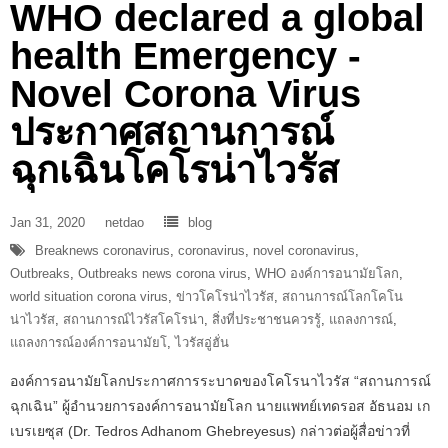
WHO declared a global
health Emergency -
Novel Corona Virus
ประกาศสถานการณ์
ฉุกเฉินโคโรน่าไวรัส
Jan 31, 2020
netdao
blog
Breaknews coronavirus
,
coronavirus
,
novel coronavirus
,
Outbreaks
,
Outbreaks news corona virus
,
WHO องค์การอนามัยโลก
,
world situation corona virus
,
ข่าวโคโรน่าไวรัส
,
สถานการณ์โลกโคโน
น่าไวรัส
,
สถานการณ์ไวรัสโคโรน่า
,
สิ่งที่ประชาชนควรรู้
,
แถลงการณ์
,
แถลงการณ์องค์การอนามัยโ
,
ไวรัสอู่ฮั่น
องค์การอนามัยโลกประกาศการระบาดของโคโรนาไวรัส “สถานการณ์
ฉุกเฉิน” ผู้อำนวยการองค์การอนามัยโลก นายแพทย์เทดรอส อัธนอม เก
เบรเยซุส (Dr. Tedros Adhanom Ghebreyesus) กล่าวต่อผู้สื่อข่าวที่