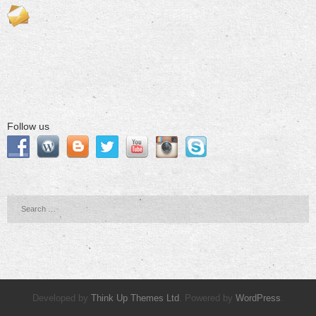
Follow us
Developed by
Think Up Themes Ltd
. Powered by
WordPress
.