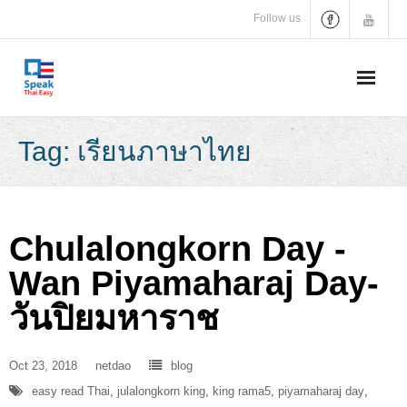
Skip
Follow us
to
content
Tag:
เรียนภาษาไทย
Chulalongkorn Day -
Wan Piyamaharaj Day-
วันปิยมหาราช
Oct 23, 2018
netdao
blog
easy read Thai
,
julalongkorn king
,
king rama5
,
piyamaharaj day
,