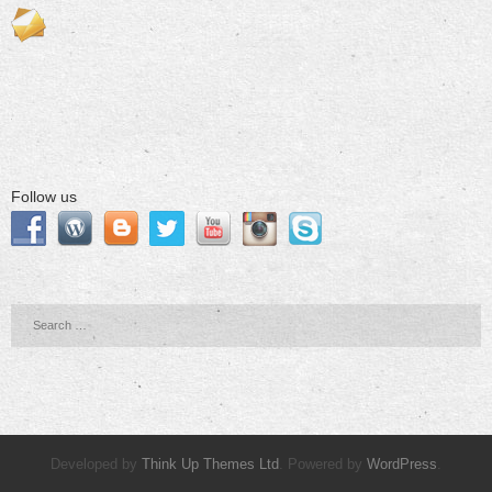
Follow us
Developed by
Think Up Themes Ltd
. Powered by
WordPress
.