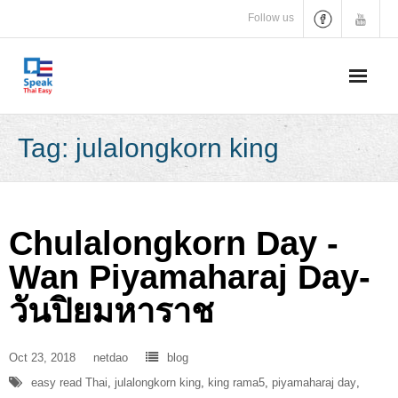
Skip
Follow us
to
content
Tag:
julalongkorn king
Chulalongkorn Day -
Wan Piyamaharaj Day-
วันปิยมหาราช
Oct 23, 2018
netdao
blog
easy read Thai
,
julalongkorn king
,
king rama5
,
piyamaharaj day
,