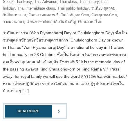
Speak Thai Easy
,
Thai Advance
,
Thai class
,
Thai history
,
thai
holiday
,
Thai intermidiate class
,
Thai public holiday
,
วันที่23 ตุลาคม
,
วันปิยมหาราช
,
วันสวรรคตของร.5
,
วันสำคัญของไทย
,
วันหยุดของไทย
,
วางพวงมาลา
,
เรียนภาษาอังกฤษกับวันสำเคัญ
,
เรียนภาษาไทย
วันปิยมหาราช (Wan Piyamaharaj Day or Chulalongkorn Day) ซึ่งเป็น
วันหยุดนักขัตฤกษ์หรือวันหยุดราชการ Chulalongkorn Day or known
in Thai as “Wan Piyamaharaj Day” is a national holiday in Thailand
held annually on 23 October. ซึ่งเป็นวันคล้ายวันสวรรคตของพระบาท
สมเด็จพระจุลจอมเกล้าเจ้าอยู่หัว รัชกาลที่ 5 “It is the memorial day of
the passing awayof King Chulalongkorn or King Rama V.” Pass
away for royal family we will use the word สวรรคต /sà-wän-ná-kód/
พระองค์ทรงปฏิบัติพระราชกรณียกิจมากมาย และปฏิรูปประเทศไทยใน
ด้านต่าง ๆ […]
READ MORE