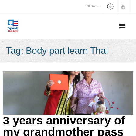
Skip
Follow us
to
content
Tag:
Body part learn Thai
3 years anniversary of
my grandmother pass