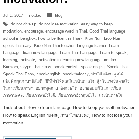
Jul 1, 2017
netdao
blog
do not give up
,
do not lose motivation
,
easy way to keep
motivation
,
encourage
,
encourage word in Thai
,
Good Thai language
school in bangkok
,
how to be fluent in Thai?
,
Kroo Nun
,
kroo Nun
speak thai easy
,
Kroo Nun Thai teacher
,
language learner
,
Learn
Language
,
learn new language
,
Learn Thai Language
,
Learn to speak
,
learning
,
motivate
,
motivation in learning new language
,
netdao
Bunsom
,
skype Thai class
,
speak english
,
speak englisj
,
Speak Thai
,
Speak Thai Easy
,
speakenglish
,
speakthaieasy
,
ทำยังไงถึงจะพูดได้
เก่ง
,
ฝึกพูดภาษายังไงดี
,
วีดีที่ทำให้คุณมีแรงบันดาลใจ
,
สู้ๆกับแรงบันดาลใจ
ในการเรียนภาษา
,
อยากพูดภาษาอังกฤษได้
,
อย่ายอมแพ้ในเการเรียน
ภาษานะคะ
,
เรียนภาษายังไงดี
,
เรียนภาษาอังกฤษยังไง
,
แรงบันดาลใจ
Trick about: How to learn language How to keep yourself motivation
How to speak English fluent( ภาษาไทยนะคะ) How to not lose your
motivation