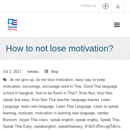
Skip
Follow us
to
content
How to not lose motivation?
Jul 1, 2017
netdao
blog
do not give up
,
do not lose motivation
,
easy way to keep
motivation
,
encourage
,
encourage word in Thai
,
Good Thai language
school in bangkok
,
how to be fluent in Thai?
,
Kroo Nun
,
kroo Nun
speak thai easy
,
Kroo Nun Thai teacher
,
language learner
,
Learn
Language
,
learn new language
,
Learn Thai Language
,
Learn to speak
,
learning
,
motivate
,
motivation in learning new language
,
netdao
Bunsom
,
skype Thai class
,
speak english
,
speak englisj
,
Speak Thai
,
Speak Thai Easy
,
speakenglish
,
speakthaieasy
,
ทำยังไงถึงจะพูดได้เก่ง
,