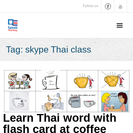
Skip
Follow us
to
content
Tag:
skype Thai class
Learn Thai word with
flash card at coffee