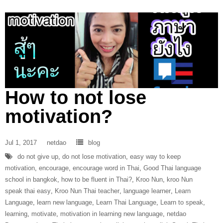
How to not lose
motivation?
Jul 1, 2017
netdao
blog
do not give up
,
do not lose motivation
,
easy way to keep
motivation
,
encourage
,
encourage word in Thai
,
Good Thai language
school in bangkok
,
how to be fluent in Thai?
,
Kroo Nun
,
kroo Nun
speak thai easy
,
Kroo Nun Thai teacher
,
language learner
,
Learn
Language
,
learn new language
,
Learn Thai Language
,
Learn to speak
,
learning
,
motivate
,
motivation in learning new language
,
netdao