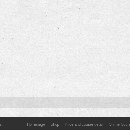
s
.
Homepage
Shop
Price and course detail
Online Cour