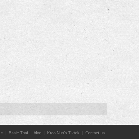
se
Basic Thai
blog
Kroo Nun’s Tiktok
Contact us