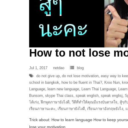
How to not lose mo
Jul 1, 2017
netdao
blog
do not give up
,
do not lose motivation
,
easy way to kee
school in bangkok
,
how to be fluent in Thai?
,
Kroo Nun
,
kro
Language
,
learn new language
,
Learn Thai Language
,
Learn
Bunsom
,
skype Thai class
,
speak english
,
speak englisj
,
S
ได้เก่ง
,
ฝึกพูดภาษายังไงดี
,
วีดีที่ทำให้คุณมีแรงบันดาลใจ
,
สู้ๆ
เรียนภาษานะคะ
,
เรียนภาษายังไงดี
,
เรียนภาษาอังกฤษยังไง
,
แ
Trick about: How to learn language How to keep yours
lose your motivation