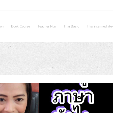
ion
Book Course
Teacher Nun
Thai Basic
Thai intermediat